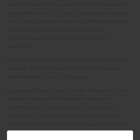
zum Tischler und hilft zunehmend im Unternehmen
seines Vaters mit. Auch durch sein späteres Studium
zum staatlich geprüften Holztechniker, werden viele
weitere Fertigkeiten, Erfahrungen und die
Qualifikation zur Ausbildung von Lehrlingen
gesammelt.
In seinem insgesamt 4 Jährigem Australienaufenthalt
sammelt Steve Beck neue Ideen und arbeitet nach
seiner Rückkehr an der Umsetzung.
Er entwickelt eine Leidenschaft für Massivholz. Erste
Unikate aus Massivholz werden individuell mit
Kunden geplant und traditionell Handwerklich
hergestellt. Durch die erhöhte Nachfrage und das
breitere Sortiment an Angeboten, wird immer enger
in der Garage, die Fertigung der Projekte benötigt