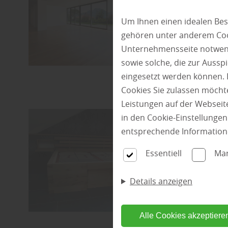
Um Ihnen einen idealen Bes
gehören unter anderem Cook
Unternehmensseite notwendi
sowie solche, die zur Auss
eingesetzt werden können. 
Cookies Sie zulassen möchte
Leistungen auf der Webseite
in den Cookie-Einstellunge
entsprechende Information
Essentiell
Mar
Details anzeigen
Alle Cookies akzeptiere