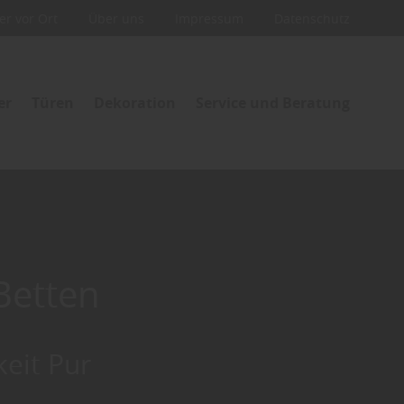
ler vor Ort
Über uns
Impressum
Datenschutz
er
Türen
Dekoration
Service und Beratung
Betten
eit Pur