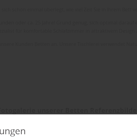
sich schon einmal überlegt, wie viel Zeit Sie in Ihrem Bett 
tunden oder ca. 25 Jahre! Grund genug, sich optimal darauf e
pezialist für komfortable Schlafzimmer in attraktivem Desig
 unsere Kunden Betten an. Unsere Tischlerei verwendet Nat
Fotogalerie unserer Betten Referenzbilde
lungen