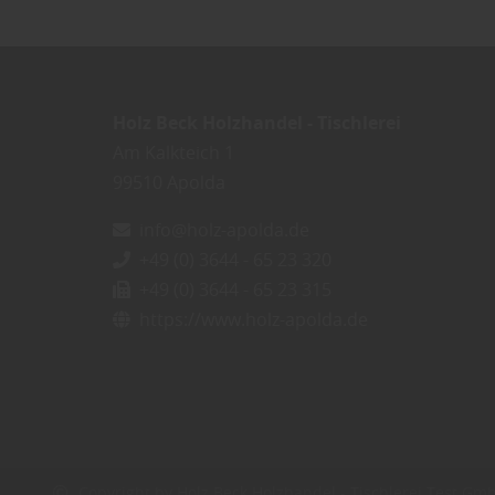
Holz Beck Holzhandel - Tischlerei
Am Kalkteich 1
99510
Apolda
info@holz-apolda.de
+49 (0) 3644 - 65 23 320
+49 (0) 3644 - 65 23 315
https://www.holz-apolda.de
Copyright by Holz Beck Holzhandel - Tischlerei Test Gm