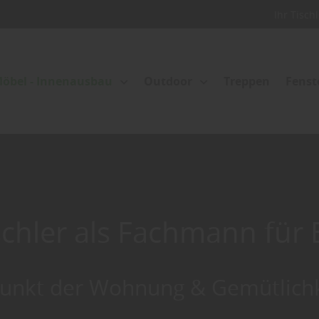
Ihr Tisch
öbel - Innenausbau
Outdoor
Treppen
Fenst
ischler als Fachmann für 
punkt der Wohnung & Gemütlichk