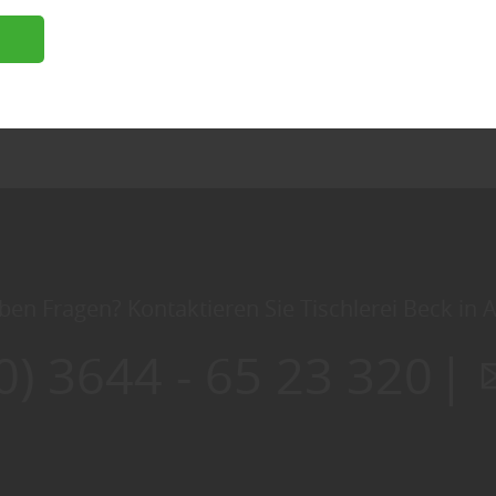
1
2
3
4
5
6
n
ben Fragen? Kontaktieren Sie Tischlerei Beck in 
0) 3644 - 65 23 320
|