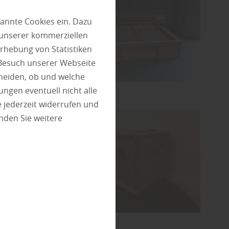
annte Cookies ein. Dazu
 unserer kommerziellen
rhebung von Statistiken
 Besuch unserer Webseite
heiden, ob und welche
ungen eventuell nicht alle
 jederzeit widerrufen und
nden Sie weitere