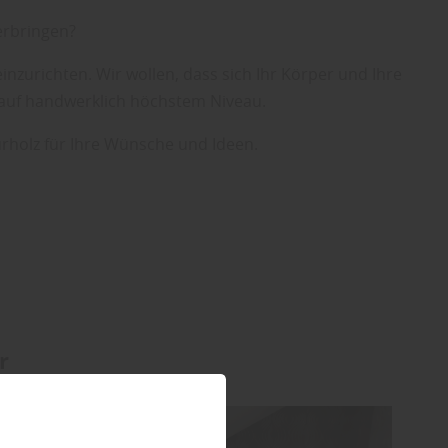
verbringen?
inzurichten. Wir wollen, dass sich Ihr Körper und Ihre
n auf handwerklich höchstem Niveau.
urholz für Ihre Wünsche und Ideen.
r