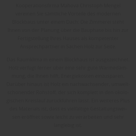
Kooperationsfirma Mahova Christoph Mengel
vereinen Sie sämtliche Vorteile des modernen
Blockbaus unter einem Dach: Die Zimmerei steht
Ihnen von der Planung über die Bauphase bis hin zur
Fertigstellung Ihres Hauses als kompetenter
Ansprechpartner in Sachen Holz zur Seite.
Das Raum­kli­ma in ei­nem Block­haus ist aus­ge­zeich­net.
Holz ver­fügt fer­ner über ei­ne sehr gu­te Wär­me­däm­
mung, die Ih­nen hilft, En­er­gie­kos­ten ein­zu­spa­ren.
Dar­über hin­aus ist Holz ein nach­wach­sen­der, um­welt­
scho­nen­der Roh­stoff, der sich kom­plett in den öko­lo­
gi­schen Kreis­lauf zu­rück­füh­ren lässt. Ein wei­te­res Plus
des Ma­te­ri­als ist, dass es viel­fäl­ti­ge Ge­stal­tungs­wei­
sen er­öff­net so­wie leicht zu ver­ar­bei­ten und sehr
lang­le­big ist.