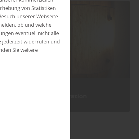
rhebung von Statistiken
 Besuch unserer Webseite
heiden, ob und welche
ungen eventuell nicht alle
 jederzeit widerrufen und
nden Sie weitere
Dekoration