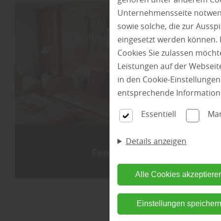
Unternehmensseite notwendi
sowie solche, die zur Auss
eingesetzt werden können. 
Cookies Sie zulassen möchte
Leistungen auf der Webseite
in den Cookie-Einstellunge
entsprechende Information
Essentiell
Mar
Details anzeigen
Fenster
Alle Cookies akzeptiere
Einstellungen speicher