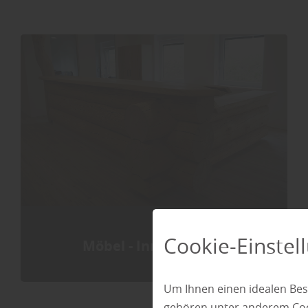
Cookie-Einstel
Möbel - Innenausbau
Um Ihnen einen idealen Bes
gehören unter anderem Cook