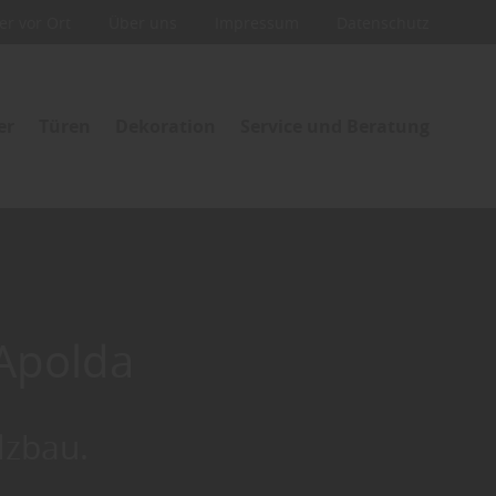
ler vor Ort
Über uns
Impressum
Datenschutz
er
Türen
Dekoration
Service und Beratung
 Apolda
lzbau.