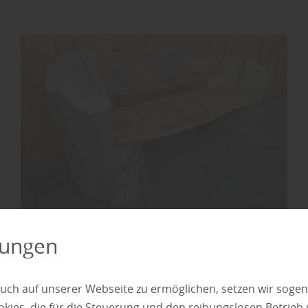
lungen
Outdoor
uch auf unserer Webseite zu ermöglichen, setzen wir sogen
ies, die für die Steuerung und den reibungslosen Betrieb