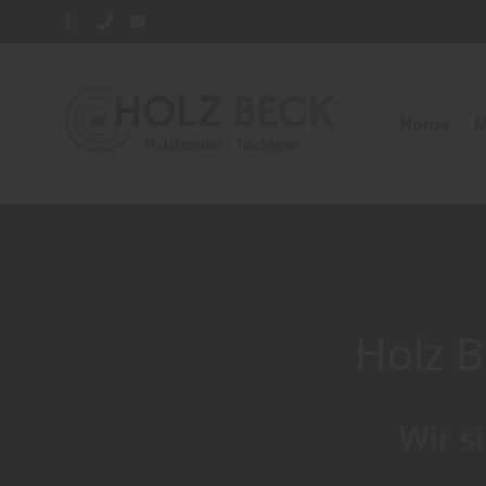
Home
M
Holz B
Wir s